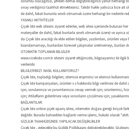
sorumlu olacağınızı, şifreleri derhal değiştireceğinizi yahut herhangi b
onay verdiğinizi taahhüt etmektesiniz. Takdir hakkı yalnızca bize ait
de dahil, fakat bununla sınırlı olmamak üzere herhangi bir nedenle red
YASAKLI AKTİVİTELER
Çiçek İste web sitesini ziyaret edenler, web sitesi içerisinde bulunan her t
materyaller de dahil, fakat bunlarla sınırlı olmamak üzere) ve ayrıca söz
da Çiçek İste aracılığı ile elde edilen bilgileri, yazılımları, ürünl
lisanslamamayı, bunlardan türevsel çalışmalar üretmemeyi, bunları 
OTOMATİK TOPLANAN BİLGİLER
www.cicekiste.com.tr sitesini ziyaret ettiğinizde, bilgisayarınız ile ilg
verileridir.
BİLGİLERİNİZİ NASIL KULLANIYORUZ?
Çiçek İste, topladığı bilgileri; sitemize erişiminiz ve sitemizi kullanma
Çiçek İste kampanyaları, ürünleri v.s hakkında bilgi verilmesi de dahil
için; sorularınıza ve yorumlarınıza cevap vermek için; ürünlerimiz, hiz
için; ihtilafların giderilmesi veya sorunların çözülmesi için; yasaklan
BAĞLANTILAR:
Çiçek İste online çiçek sipariş sitesi, internetin doğası gereği birçok far
değildir. Burada bahsedilen bağlantı verme işlemi, hukuki olarak "atıf
GİZLİLİK TAAHHÜDÜNDE YAPILACAK DEĞİŞİKLİKLER
Çiçek İste , gelecekte bu Gizlilik Politikasını değiştirebilecektir. Sö