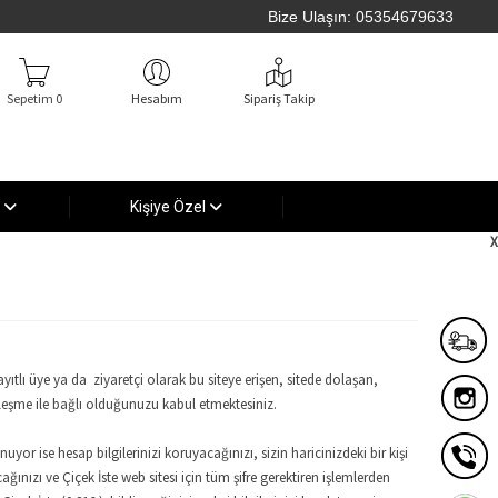
Bize Ulaşın:
05354679633
Sepetim 0
Hesabım
Sipariş Takip
ı
Kişiye Özel
ıtlı üye ya da ziyaretçi olarak bu siteye erişen, sitede dolaşan,
zleşme ile bağlı olduğunuzu kabul etmektesiniz.
r ise hesap bilgilerinizi koruyacağınızı, sizin haricinizdeki bir kişi
nızı ve Çiçek İste web sitesi için tüm şifre gerektiren işlemlerden