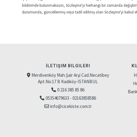
bildirimde bulunmaksızın, Sözleşme'yi herhangi bir zamanda değiştirm
durumunda, güncellenmiş veya tadil edilmiş olan Sözleşme'yi kabul etti
İLETIŞIM BILGILERI
K
Merdivenköy Mah.Şair Arşi Cad.Necatibey
H
Apt.No:17 B Kadıköy-İSTANBUL
H
0 216 385 85 86
Banka
05354679633 - 02163858586
info@cicekiste.com.tr