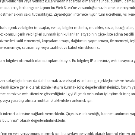
ir güvenlik riski veya yetkisiz kullanımdan haberdar olmanız halinde, durumu derhal Ç
 olmak üzere, herhangi bir kişinin bu Web Sitesi'ne ve sunduğumuz hizmetlere erişi
detme hakkını saklı tutmaktayız. Ziyaretçiler, internete ilişkin tüm ücretlerin, vs. 
ürlü içerik ve bilgiler (mesajlar, veriler, bilgiler metinler, müzikler, sesler, fotoğraflar
 konusu içerik ve bilgileri sunmak için kullanılan altyapının Çiçek İste adına tescilli
eri veya hizmetleri tadil etmemeyi, kopyalamamayı, dağıtımını yapmamayı, iletmemey
devretmemeyi, satmamayı veya taahhüt ve kabul etmektesiniz..
ili bazı bilgileri otomatik olarak toplamaktayız. Bu bilgiler; IP adresiniz, web tarayıc
nızın kolaylaştırılması da dahil olmak üzere kayıt işlemlerini gerçekleştirmek ve hesab
 olmak üzere genel olarak sizinle iletişim kurmak için; değerlendirmelerinizi, forum y
metlerimiz ve web sitemize gösterdiğiniz ilgiyi ölçmek ve bunları iyileştirmek için; a
mış veya yasadışı olması muhtemel aktiviteleri önlemek için.
klı internet adresine bağlantı vermektedir. Çiçek İste link verdiği, banner tanıtımını ya
ta bulunma" olarak değerlendirilmektedir.
zleşme'nin en yeni versiyonunu görmek için bu sayfayı periyodik olarak kontrol etmeyi