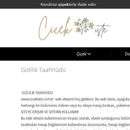
Kendinizi
çiçek
lerle ifade edin
Çiçek
Do
Gizlilik Taahhüdü
GİZLİLİK TAAHHÜDÜ
www.cicekiste.com.tr web sitesine hoş geldiniz. Bu web sitesi, aşağıda 
herhangi bir bölümünü indiren veya bu siteye mesaj bırakan, yükleme ya
SİTEYE ERİŞİM VE SİTENİN KULLANIMI
Bu web sitesini kullanmanızın koşulu olarak, sitede sunduğunuz bütün bi
tarafından hesap bilgilerinizin kullanılması durumunda, hesap bilgiler