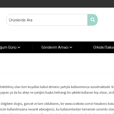
ğum Günü
Gönderim Amacı
Orkide/Saks
belirtilmiş olan tüm koşulları kabul etmeniz şartıyla kullanımınıza sunulmaktadır. Kay
pan ya da bu siteyi ve içeriğini başka herhangi bir şekilde kullanan kişi olsun, sö
lgilerin doğru, güncel ve tam olduklarını, bir www.cicekiste.com.tr hesabınız bulunuyo
inizin kullanılmasına nezaret edeceğinizi, bu kullanımlardan tamamen sorumlu olacağı