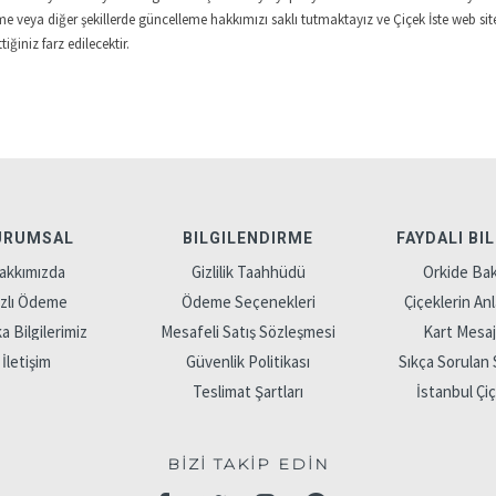
e veya diğer şekillerde güncelleme hakkımızı saklı tutmaktayız ve Çiçek İste web 
ğiniz farz edilecektir.
URUMSAL
BILGILENDIRME
FAYDALI BI
akkımızda
Gizlilik Taahhüdü
Orkide Bak
ızlı Ödeme
Ödeme Seçenekleri
Çiçeklerin Anl
 Bilgilerimiz
Mesafeli Satış Sözleşmesi
Kart Mesajl
İletişim
Güvenlik Politikası
Sıkça Sorulan 
Teslimat Şartları
İstanbul Çi
BİZİ TAKİP EDİN