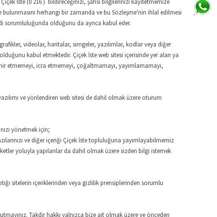
içek İste (0 216 ) bildireceğinizi, şahsi bilgilerinizi kaydetmemize
mde bulunmasını herhangi bir zamanda ve bu Sözleşme'nin ihlal edilmesi
kendi sorumluluğunda olduğunu da ayrıca kabul eder.
, grafikler, videolar, haritalar, simgeler, yazılımlar, kodlar veya diğer
 olduğunu kabul etmektedir. Çiçek İste web sitesi içerisinde yer alan ya
i, teşhir etmemeyi, icra etmemeyi, çoğaltmamayı, yayımlamamayı,
ısı yazılımı ve yönlendiren web sitesi de dahil olmak üzere oturum
ınızı yönetmek için;
azılarınızı ve diğer içeriği Çiçek İste topluluğuna yayımlayabilmemiz
nketler yoluyla yapılanlar da dahil olmak üzere sizden bilgi istemek
ptığı sitelerin içeriklerinden veya gizlilik prensiplerinden sorumlu
 unutmayınız. Takdir hakkı yalnızca bize ait olmak üzere ve önceden