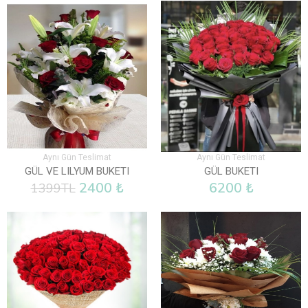
Aynı Gün Teslimat
Aynı Gün Teslimat
GÜL VE LILYUM BUKETI
GÜL BUKETI
2400 ₺
6200 ₺
1399TL