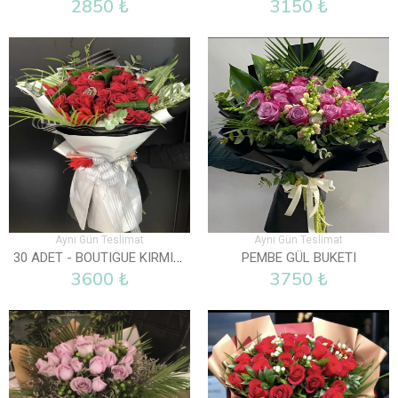
2850 ₺
3150 ₺
Aynı Gün Teslimat
Aynı Gün Teslimat
30 ADET - BOUTIGUE KIRMIZI GÜL BUKETI
PEMBE GÜL BUKETI
3600 ₺
3750 ₺