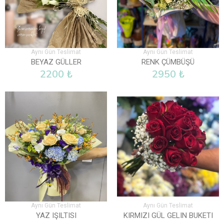
Aynı Gün Teslimat
Aynı Gün Teslimat
BEYAZ GÜLLER
RENK ÇÜMBÜŞÜ
2200 ₺
2950 ₺
Aynı Gün Teslimat
Aynı Gün Teslimat
YAZ IŞILTISI
KIRMIZI GÜL GELIN BUKETI