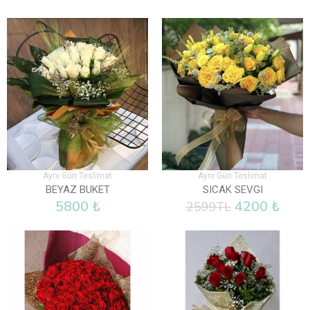
Aynı Gün Teslimat
Aynı Gün Teslimat
BEYAZ BUKET
SICAK SEVGI
5800 ₺
4200 ₺
2599TL