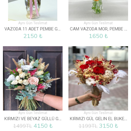
Aynı Gün Teslimat
Aynı Gün Teslimat
VAZODA 11 ADET PEMBE GÜL
CAM VAZODA MOR, PEMBE VE BEYAZ LISYANTUS
2150 ₺
1650 ₺
Aynı Gün Teslimat
Aynı Gün Teslimat
KIRMIZI VE BEYAZ GÜLLÜ GELİN EL BUKETİ
KIRMIZI GÜL GELIN EL BUKETI
4150 ₺
3150 ₺
1499TL
1199TL