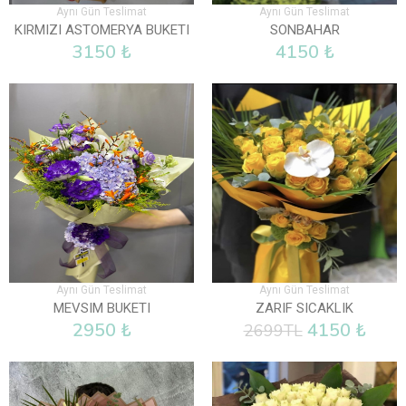
Aynı Gün Teslimat
Aynı Gün Teslimat
KIRMIZI ASTOMERYA BUKETI
SONBAHAR
3150 ₺
4150 ₺
Aynı Gün Teslimat
Aynı Gün Teslimat
MEVSIM BUKETI
ZARIF SICAKLIK
2950 ₺
4150 ₺
2699TL