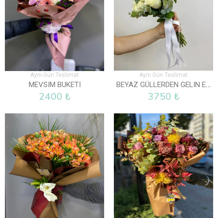
Aynı Gün Teslimat
Aynı Gün Teslimat
BEYAZ GÜLLERDEN GELIN EL BUKETI
MEVSIM BUKETI
2400 ₺
3750 ₺