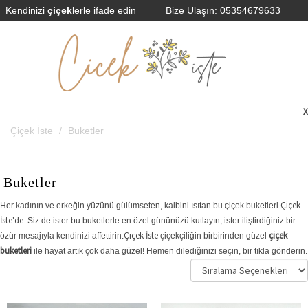
Kendinizi
çiçek
lerle ifade edin
Bize Ulaşın:
05354679633
Çiçek İste
Buketler
Buketler
Çiçek
Her kadının ve erkeğin yüzünü gülümseten, kalbini ısıtan bu çiçek buketleri
İste'de
. Siz de ister bu buketlerle en özel gününüzü kutlayın, ister iliştirdiğiniz bir
Çiçek İste
çiçek
özür mesajıyla kendinizi affettirin.
çiçekçiliğin birbirinden güzel
buketleri
ile hayat artık çok daha güzel! Hemen dilediğinizi seçin, bir tıkla gönderin.