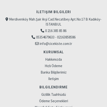
İLETIŞIM BILGILERI
Merdivenköy Mah.Şair Arşi Cad.Necatibey Apt.No:17 B Kadıköy-
İSTANBUL
0 216 385 85 86
05354679633 - 02163858586
info@cicekiste.com.tr
KURUMSAL
Hakkımızda
Hızlı Ödeme
Banka Bilgilerimiz
İletişim
BILGILENDIRME
Gizlilik Taahhüdü
Ödeme Seçenekleri