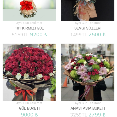
Aynı Gün Teslimat
Aynı Gün Teslimat
101 KIRMIZI GÜL
SEVGI SÖZLERI
9200 ₺
2500 ₺
5159TL
1499TL
%14
İndirim
Aynı Gün Teslimat
Aynı Gün Teslimat
GÜL BUKETI
ANASTASIA BUKETI
9000 ₺
2799 ₺
3259TL