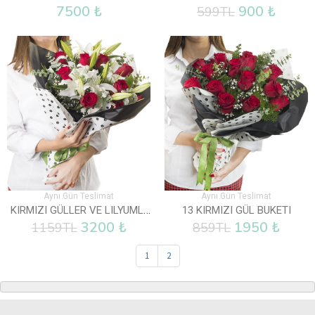
7500 ₺
900 ₺
599TL
Aynı Gün Teslimat
Aynı Gün Teslimat
KIRMIZI GÜLLER VE LILYUMLAR
13 KIRMIZI GÜL BUKETI
3200 ₺
1950 ₺
1159TL
859TL
1
2