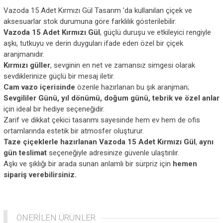
Vazoda 15 Adet Kırmızı Gül Tasarım 'da kullanılan çiçek ve
aksesuarlar stok durumuna göre farklılık gösterilebilir.
Vazoda 15 Adet Kırmızı Gül
, güçlü duruşu ve etkileyici rengiyle
aşkı, tutkuyu ve derin duyguları ifade eden özel bir çiçek
aranjmanıdır.
Kırmızı güller
, sevginin en net ve zamansız simgesi olarak
sevdiklerinize güçlü bir mesaj iletir.
Cam vazo içerisinde
özenle hazırlanan bu şık aranjman;
Sevgililer Günü, yıl dönümü, doğum günü, tebrik ve özel anlar
için ideal bir hediye seçeneğidir.
Zarif ve dikkat çekici tasarımı sayesinde hem ev hem de ofis
ortamlarında estetik bir atmosfer oluşturur.
Taze çiçeklerle hazırlanan Vazoda 15 Adet Kırmızı Gül
,
aynı
gün teslimat
seçeneğiyle adresinize güvenle ulaştırılır.
Aşkı ve şıklığı bir arada sunan anlamlı bir sürpriz için
hemen
sipariş verebilirsiniz.
ÖNERİLEN ÜRÜNLER