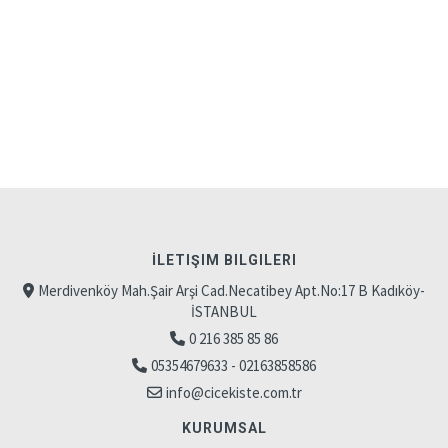
İLETIŞIM BILGILERI
Merdivenköy Mah.Şair Arşi Cad.Necatibey Apt.No:17 B Kadıköy-
İSTANBUL
0 216 385 85 86
05354679633 - 02163858586
info@cicekiste.com.tr
KURUMSAL