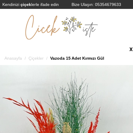
Kendinizi
çiçek
lerle ifade edin
Bize Ulaşın:
05354679633
Anasayfa
Çiçekler
Vazoda 15 Adet Kırmızı Gül