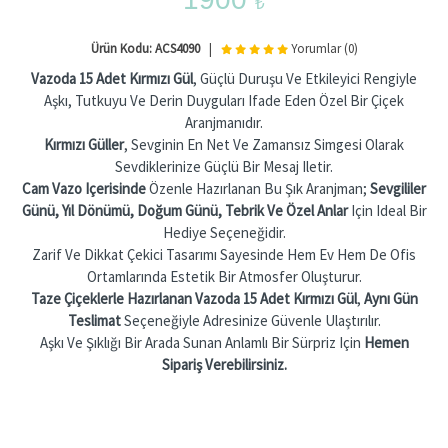
₺
Ürün Kodu: ACS4090
|
Yorumlar (0)
Vazoda 15 Adet Kırmızı Gül
, Güçlü Duruşu Ve Etkileyici Rengiyle
Aşkı, Tutkuyu Ve Derin Duyguları Ifade Eden Özel Bir Çiçek
Aranjmanıdır.
Kırmızı Güller
, Sevginin En Net Ve Zamansız Simgesi Olarak
Sevdiklerinize Güçlü Bir Mesaj Iletir.
Cam Vazo Içerisinde
Özenle Hazırlanan Bu Şık Aranjman;
Sevgililer
Günü, Yıl Dönümü, Doğum Günü, Tebrik Ve Özel Anlar
Için Ideal Bir
Hediye Seçeneğidir.
Zarif Ve Dikkat Çekici Tasarımı Sayesinde Hem Ev Hem De Ofis
Ortamlarında Estetik Bir Atmosfer Oluşturur.
Taze Çiçeklerle Hazırlanan Vazoda 15 Adet Kırmızı Gül
,
Aynı Gün
Teslimat
Seçeneğiyle Adresinize Güvenle Ulaştırılır.
Aşkı Ve Şıklığı Bir Arada Sunan Anlamlı Bir Sürpriz Için
Hemen
Sipariş Verebilirsiniz.