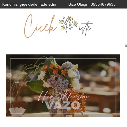
Kendinizi
çiçek
lerle ifade edin
Bize Ulaşın:
05354679633