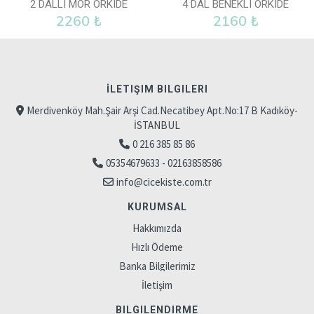
2 DALLI MOR ORKIDE
4 DAL BENEKLI ORKIDE
2260 ₺
2160 ₺
İLETIŞIM BILGILERI
Merdivenköy Mah.Şair Arşi Cad.Necatibey Apt.No:17 B Kadıköy-
İSTANBUL
0 216 385 85 86
05354679633 - 02163858586
info@cicekiste.com.tr
KURUMSAL
Hakkımızda
Hızlı Ödeme
Banka Bilgilerimiz
İletişim
BILGILENDIRME