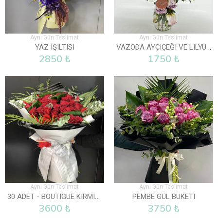
Aynı Gün Teslimat
Aynı Gün Teslimat
VAZODA AYÇIÇEĞI VE LILYUM
YAZ IŞILTISI
2850 ₺
1750 ₺
Aynı Gün Teslimat
Aynı Gün Teslimat
30 ADET - BOUTIGUE KIRMIZI GÜL BUKETI
PEMBE GÜL BUKETI
3600 ₺
3750 ₺