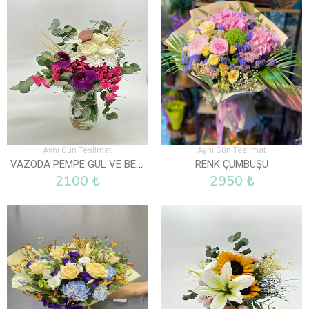
Aynı Gün Teslimat
Aynı Gün Teslimat
VAZODA PEMPE GÜL VE BEYAZ GÜLLER
RENK ÇÜMBÜŞÜ
2100 ₺
2950 ₺