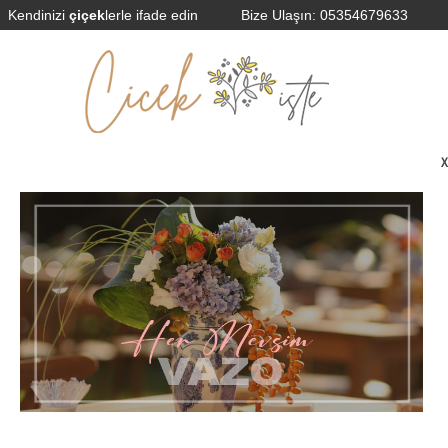
Kendinizi
çiçek
lerle ifade edin
Bize Ulaşın:
05354679633