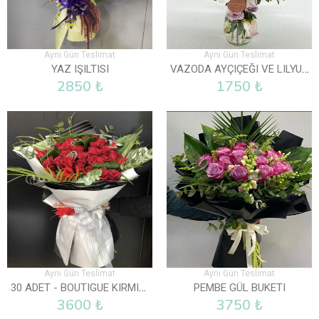
Aynı Gün Teslimat
Aynı Gün Teslimat
VAZODA AYÇIÇEĞI VE LILYUM
YAZ IŞILTISI
2850 ₺
1750 ₺
Aynı Gün Teslimat
Aynı Gün Teslimat
30 ADET - BOUTIGUE KIRMIZI GÜL BUKETI
PEMBE GÜL BUKETI
3600 ₺
3750 ₺