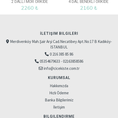
2 DALLI MOR ORKIDE
4 DAL BENEKLI ORKIDE
2260 ₺
2160 ₺
İLETIŞIM BILGILERI
Merdivenköy Mah.Şair Arşi Cad.Necatibey Apt.No:17 B Kadıköy-
İSTANBUL
0 216 385 85 86
05354679633 - 02163858586
info@cicekiste.com.tr
KURUMSAL
Hakkımızda
Hızlı Ödeme
Banka Bilgilerimiz
İletişim
BILGILENDIRME