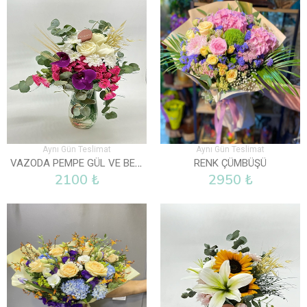
Aynı Gün Teslimat
Aynı Gün Teslimat
VAZODA PEMPE GÜL VE BEYAZ GÜLLER
RENK ÇÜMBÜŞÜ
2100 ₺
2950 ₺