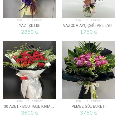
Aynı Gün Teslimat
Aynı Gün Teslimat
VAZODA AYÇIÇEĞI VE LILYUM
YAZ IŞILTISI
2850 ₺
1750 ₺
Aynı Gün Teslimat
Aynı Gün Teslimat
30 ADET - BOUTIGUE KIRMIZI GÜL BUKETI
PEMBE GÜL BUKETI
3600 ₺
3750 ₺