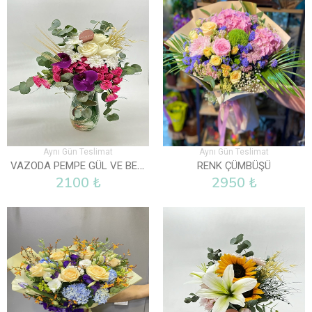
Aynı Gün Teslimat
Aynı Gün Teslimat
VAZODA PEMPE GÜL VE BEYAZ GÜLLER
RENK ÇÜMBÜŞÜ
2100 ₺
2950 ₺