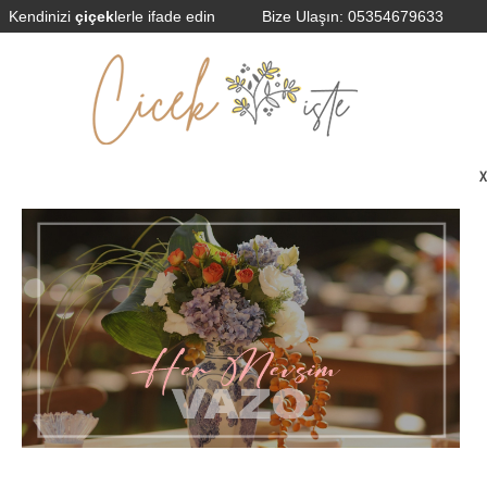
Kendinizi
çiçek
lerle ifade edin
Bize Ulaşın:
05354679633