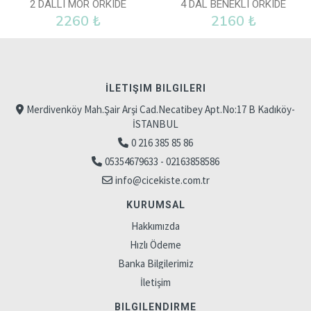
2 DALLI MOR ORKIDE
4 DAL BENEKLI ORKIDE
2260 ₺
2160 ₺
İLETIŞIM BILGILERI
Merdivenköy Mah.Şair Arşi Cad.Necatibey Apt.No:17 B Kadıköy-
İSTANBUL
0 216 385 85 86
05354679633 - 02163858586
info@cicekiste.com.tr
KURUMSAL
Hakkımızda
Hızlı Ödeme
Banka Bilgilerimiz
İletişim
BILGILENDIRME