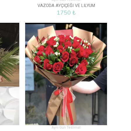
VAZODA AYÇIÇEĞI VE LILYUM
1750 ₺
Aynı Gün Teslimat