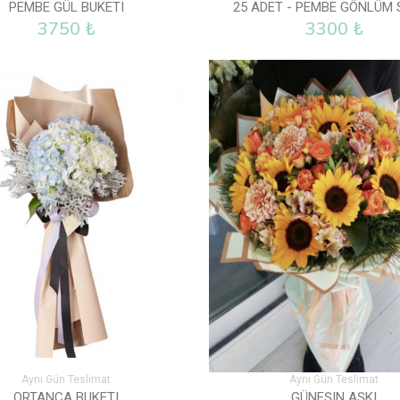
PEMBE GÜL BUKETI
25 ADET - PEMBE GÖNLÜM 
3750 ₺
3300 ₺
Aynı Gün Teslimat
Aynı Gün Teslimat
ORTANCA BUKETI
GÜNEŞIN AŞKI