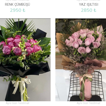
RENK ÇÜMBÜŞÜ
YAZ IŞILTISI
2950 ₺
2850 ₺
Aynı Gün Teslimat
Aynı Gün Teslimat