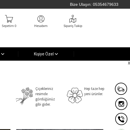
Bize Ulaşın:
05354679633
Sepetim 0
Hesabım
Sipariş Takip
ı
Kişiye Özel
Çiçekleriniz
Hep taze hep
resimde
yeni ürünler.
gördüğünüz
gibi gider.