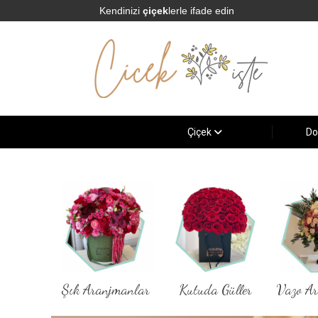
Kendinizi
çiçek
lerle ifade edin
Çiçek
Do
Şık Aranjmanlar
Kutuda Güller
Vazo A