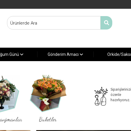
ğum Günü
Gönderim Amacı
Orkide/Saks
Siparişlerinizi
özenle
hazırlıyoruz.
ranjmanlar
Buketler