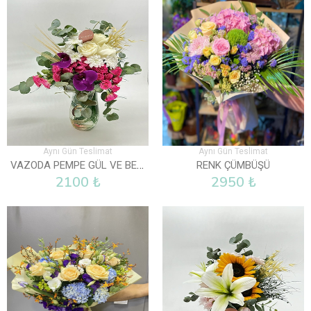
Aynı Gün Teslimat
Aynı Gün Teslimat
VAZODA PEMPE GÜL VE BEYAZ GÜLLER
RENK ÇÜMBÜŞÜ
2100 ₺
2950 ₺