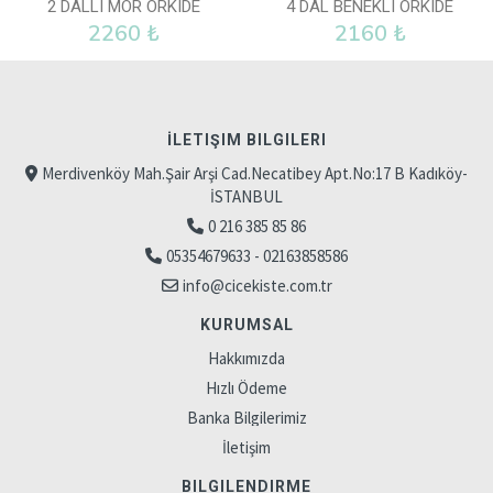
2 DALLI MOR ORKIDE
4 DAL BENEKLI ORKIDE
2260 ₺
2160 ₺
İLETIŞIM BILGILERI
Merdivenköy Mah.Şair Arşi Cad.Necatibey Apt.No:17 B Kadıköy-
İSTANBUL
0 216 385 85 86
05354679633 - 02163858586
info@cicekiste.com.tr
KURUMSAL
Hakkımızda
Hızlı Ödeme
Banka Bilgilerimiz
İletişim
BILGILENDIRME