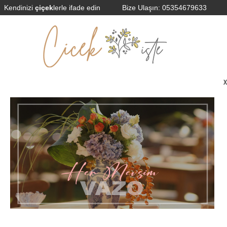
Kendinizi
çiçek
lerle ifade edin
Bize Ulaşın:
05354679633