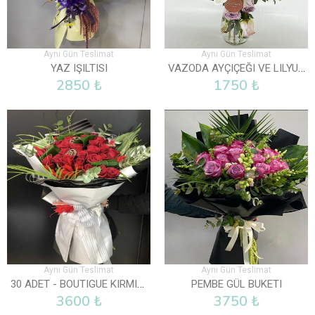
Aynı Gün Teslimat
Aynı Gün Teslimat
VAZODA AYÇIÇEĞI VE LILYUM
YAZ IŞILTISI
2850 ₺
1750 ₺
Aynı Gün Teslimat
Aynı Gün Teslimat
30 ADET - BOUTIGUE KIRMIZI GÜL BUKETI
PEMBE GÜL BUKETI
3600 ₺
3750 ₺