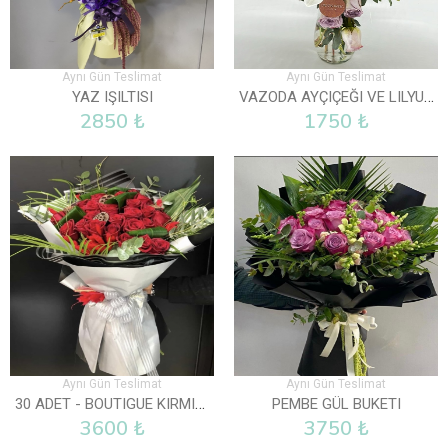
Aynı Gün Teslimat
Aynı Gün Teslimat
VAZODA AYÇIÇEĞI VE LILYUM
YAZ IŞILTISI
2850 ₺
1750 ₺
Aynı Gün Teslimat
Aynı Gün Teslimat
30 ADET - BOUTIGUE KIRMIZI GÜL BUKETI
PEMBE GÜL BUKETI
3600 ₺
3750 ₺