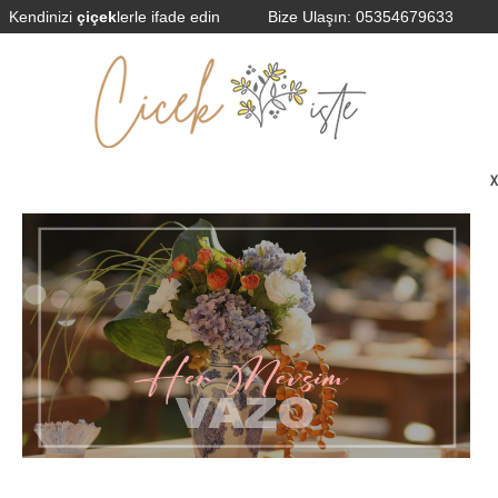
Kendinizi
çiçek
lerle ifade edin
Bize Ulaşın:
05354679633