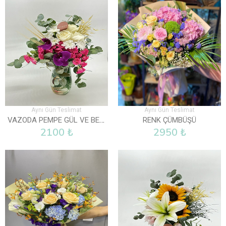
Aynı Gün Teslimat
Aynı Gün Teslimat
VAZODA PEMPE GÜL VE BEYAZ GÜLLER
RENK ÇÜMBÜŞÜ
2100 ₺
2950 ₺