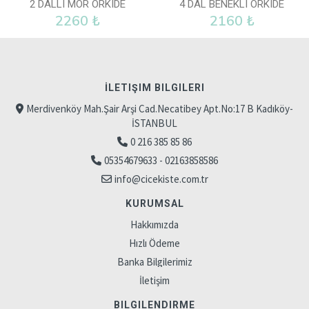
2 DALLI MOR ORKIDE
4 DAL BENEKLI ORKIDE
2260 ₺
2160 ₺
İLETIŞIM BILGILERI
Merdivenköy Mah.Şair Arşi Cad.Necatibey Apt.No:17 B Kadıköy-
İSTANBUL
0 216 385 85 86
05354679633 - 02163858586
info@cicekiste.com.tr
KURUMSAL
Hakkımızda
Hızlı Ödeme
Banka Bilgilerimiz
İletişim
BILGILENDIRME