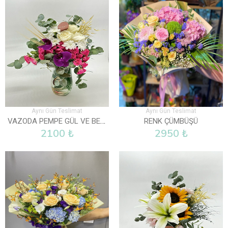
Aynı Gün Teslimat
Aynı Gün Teslimat
VAZODA PEMPE GÜL VE BEYAZ GÜLLER
RENK ÇÜMBÜŞÜ
2100 ₺
2950 ₺