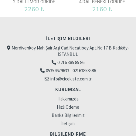
2 DALLI MOR ORKIDE
4 DAL BENEKLI ORKIDE
2260 ₺
2160 ₺
İLETIŞIM BILGILERI
Merdivenköy Mah.Şair Arşi Cad.Necatibey Apt.No:17 B Kadıköy-
İSTANBUL
0 216 385 85 86
05354679633 - 02163858586
info@cicekiste.com.tr
KURUMSAL
Hakkımızda
Hızlı Ödeme
Banka Bilgilerimiz
İletişim
BILGILENDIRME