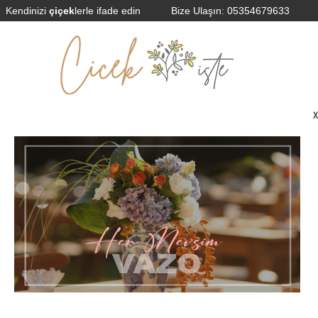
Kendinizi
çiçek
lerle ifade edin
Bize Ulaşın:
05354679633