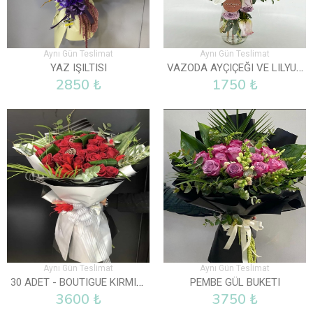
Aynı Gün Teslimat
Aynı Gün Teslimat
VAZODA AYÇIÇEĞI VE LILYUM
YAZ IŞILTISI
2850 ₺
1750 ₺
Aynı Gün Teslimat
Aynı Gün Teslimat
30 ADET - BOUTIGUE KIRMIZI GÜL BUKETI
PEMBE GÜL BUKETI
3600 ₺
3750 ₺