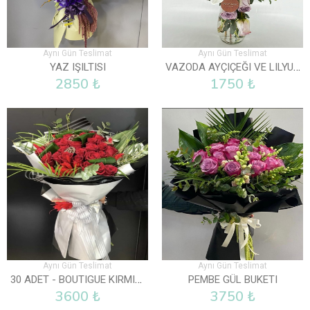
Aynı Gün Teslimat
Aynı Gün Teslimat
VAZODA AYÇIÇEĞI VE LILYUM
YAZ IŞILTISI
2850 ₺
1750 ₺
Aynı Gün Teslimat
Aynı Gün Teslimat
30 ADET - BOUTIGUE KIRMIZI GÜL BUKETI
PEMBE GÜL BUKETI
3600 ₺
3750 ₺