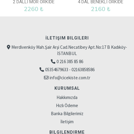
2 DALLI MOR ORKIDE
4 DAL BENEKLI ORKIDE
2260 ₺
2160 ₺
İLETIŞIM BILGILERI
Merdivenköy Mah.Şair Arşi Cad.Necatibey Apt.No:17 B Kadıköy-
İSTANBUL
0 216 385 85 86
05354679633 - 02163858586
info@cicekiste.com.tr
KURUMSAL
Hakkımızda
Hızlı Ödeme
Banka Bilgilerimiz
İletişim
BILGILENDIRME