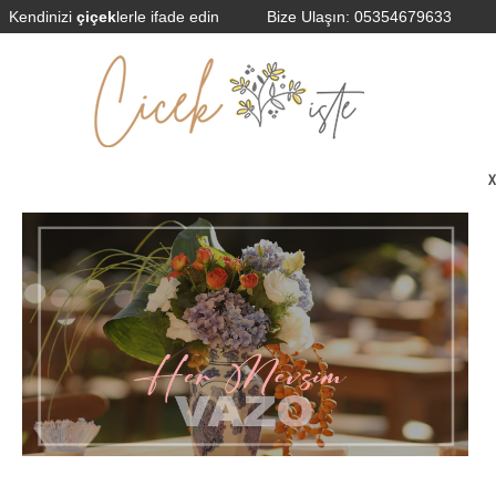
Kendinizi
çiçek
lerle ifade edin
Bize Ulaşın:
05354679633