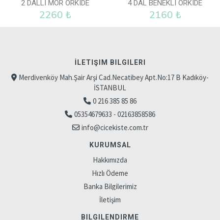
2 DALLI MOR ORKIDE
4 DAL BENEKLI ORKIDE
2260 ₺
2160 ₺
İLETIŞIM BILGILERI
Merdivenköy Mah.Şair Arşi Cad.Necatibey Apt.No:17 B Kadıköy-
İSTANBUL
0 216 385 85 86
05354679633 - 02163858586
info@cicekiste.com.tr
KURUMSAL
Hakkımızda
Hızlı Ödeme
Banka Bilgilerimiz
İletişim
BILGILENDIRME