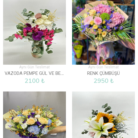
Aynı Gün Teslimat
Aynı Gün Teslimat
VAZODA PEMPE GÜL VE BEYAZ GÜLLER
RENK ÇÜMBÜŞÜ
2100 ₺
2950 ₺