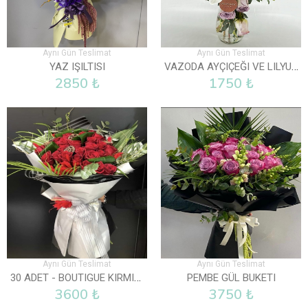
Aynı Gün Teslimat
Aynı Gün Teslimat
VAZODA AYÇIÇEĞI VE LILYUM
YAZ IŞILTISI
2850 ₺
1750 ₺
Aynı Gün Teslimat
Aynı Gün Teslimat
30 ADET - BOUTIGUE KIRMIZI GÜL BUKETI
PEMBE GÜL BUKETI
3600 ₺
3750 ₺