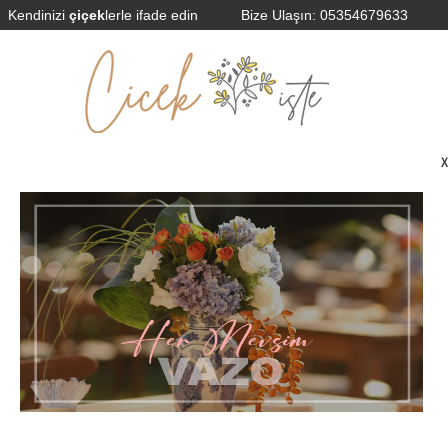
Kendinizi
çiçek
lerle ifade edin
Bize Ulaşın:
05354679633