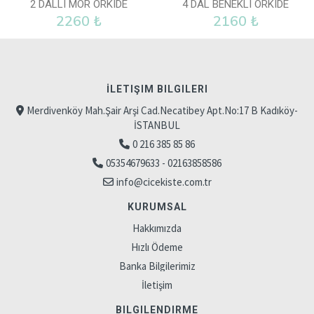
2 DALLI MOR ORKIDE
4 DAL BENEKLI ORKIDE
2260 ₺
2160 ₺
İLETIŞIM BILGILERI
Merdivenköy Mah.Şair Arşi Cad.Necatibey Apt.No:17 B Kadıköy-
İSTANBUL
0 216 385 85 86
05354679633 - 02163858586
info@cicekiste.com.tr
KURUMSAL
Hakkımızda
Hızlı Ödeme
Banka Bilgilerimiz
İletişim
BILGILENDIRME