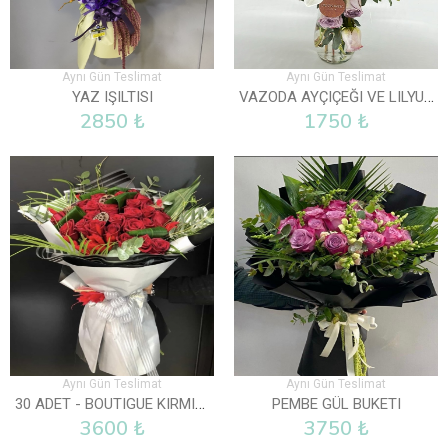
Aynı Gün Teslimat
Aynı Gün Teslimat
VAZODA AYÇIÇEĞI VE LILYUM
YAZ IŞILTISI
2850 ₺
1750 ₺
Aynı Gün Teslimat
Aynı Gün Teslimat
30 ADET - BOUTIGUE KIRMIZI GÜL BUKETI
PEMBE GÜL BUKETI
3600 ₺
3750 ₺