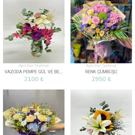
Aynı Gün Teslimat
Aynı Gün Teslimat
VAZODA PEMPE GÜL VE BEYAZ GÜLLER
RENK ÇÜMBÜŞÜ
2100 ₺
2950 ₺