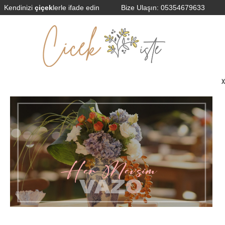
Kendinizi
çiçek
lerle ifade edin
Bize Ulaşın:
05354679633