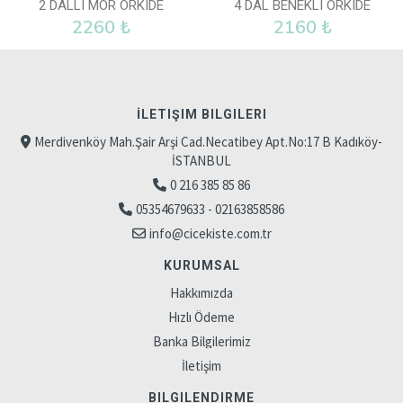
2 DALLI MOR ORKIDE
4 DAL BENEKLI ORKIDE
2260 ₺
2160 ₺
İLETIŞIM BILGILERI
Merdivenköy Mah.Şair Arşi Cad.Necatibey Apt.No:17 B Kadıköy-
İSTANBUL
0 216 385 85 86
05354679633 - 02163858586
info@cicekiste.com.tr
KURUMSAL
Hakkımızda
Hızlı Ödeme
Banka Bilgilerimiz
İletişim
BILGILENDIRME