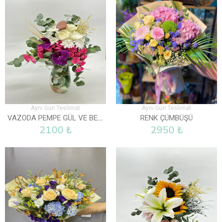
Aynı Gün Teslimat
Aynı Gün Teslimat
VAZODA PEMPE GÜL VE BEYAZ GÜLLER
RENK ÇÜMBÜŞÜ
2100 ₺
2950 ₺