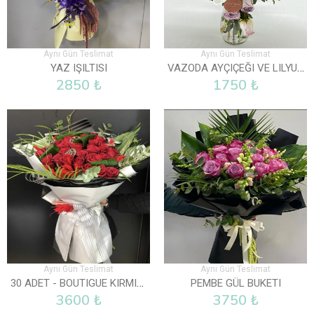
Aynı Gün Teslimat
Aynı Gün Teslimat
VAZODA AYÇIÇEĞI VE LILYUM
YAZ IŞILTISI
2850 ₺
1750 ₺
Aynı Gün Teslimat
Aynı Gün Teslimat
30 ADET - BOUTIGUE KIRMIZI GÜL BUKETI
PEMBE GÜL BUKETI
3600 ₺
3750 ₺