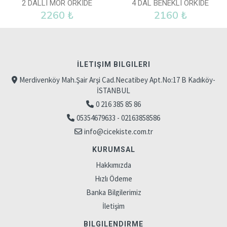
2 DALLI MOR ORKIDE
4 DAL BENEKLI ORKIDE
2260 ₺
2160 ₺
İLETIŞIM BILGILERI
Merdivenköy Mah.Şair Arşi Cad.Necatibey Apt.No:17 B Kadıköy-
İSTANBUL
0 216 385 85 86
05354679633 - 02163858586
info@cicekiste.com.tr
KURUMSAL
Hakkımızda
Hızlı Ödeme
Banka Bilgilerimiz
İletişim
BILGILENDIRME