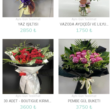
Aynı Gün Teslimat
Aynı Gün Teslimat
VAZODA AYÇIÇEĞI VE LILYUM
YAZ IŞILTISI
2850 ₺
1750 ₺
Aynı Gün Teslimat
Aynı Gün Teslimat
30 ADET - BOUTIGUE KIRMIZI GÜL BUKETI
PEMBE GÜL BUKETI
3600 ₺
3750 ₺