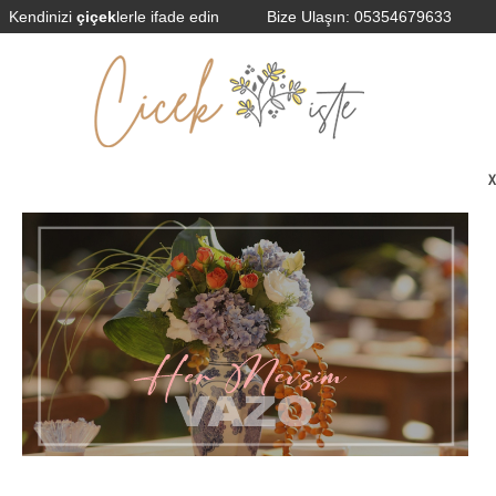
Kendinizi
çiçek
lerle ifade edin
Bize Ulaşın:
05354679633