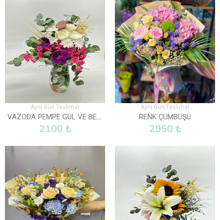
Aynı Gün Teslimat
Aynı Gün Teslimat
VAZODA PEMPE GÜL VE BEYAZ GÜLLER
RENK ÇÜMBÜŞÜ
2100 ₺
2950 ₺