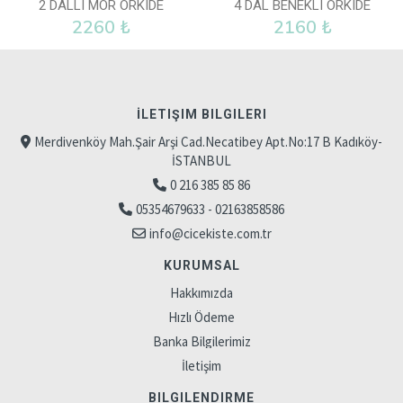
2 DALLI MOR ORKIDE
4 DAL BENEKLI ORKIDE
2260 ₺
2160 ₺
İLETIŞIM BILGILERI
Merdivenköy Mah.Şair Arşi Cad.Necatibey Apt.No:17 B Kadıköy-
İSTANBUL
0 216 385 85 86
05354679633 - 02163858586
info@cicekiste.com.tr
KURUMSAL
Hakkımızda
Hızlı Ödeme
Banka Bilgilerimiz
İletişim
BILGILENDIRME