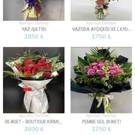
Aynı Gün Teslimat
Aynı Gün Teslimat
VAZODA AYÇIÇEĞI VE LILYUM
YAZ IŞILTISI
2850 ₺
1750 ₺
Aynı Gün Teslimat
Aynı Gün Teslimat
30 ADET - BOUTIGUE KIRMIZI GÜL BUKETI
PEMBE GÜL BUKETI
3600 ₺
3750 ₺