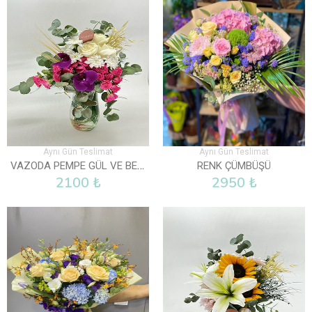
Aynı Gün Teslimat
Aynı Gün Teslimat
VAZODA PEMPE GÜL VE BEYAZ GÜLLER
RENK ÇÜMBÜŞÜ
2100 ₺
2950 ₺