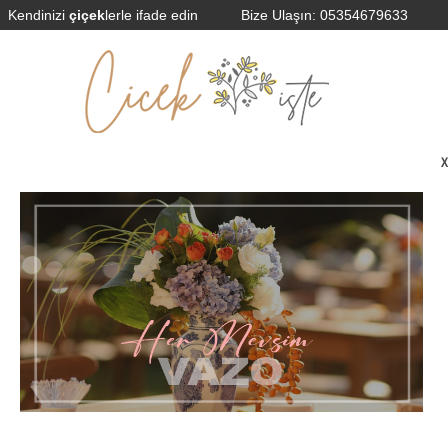
Kendinizi
çiçek
lerle ifade edin
Bize Ulaşın:
05354679633