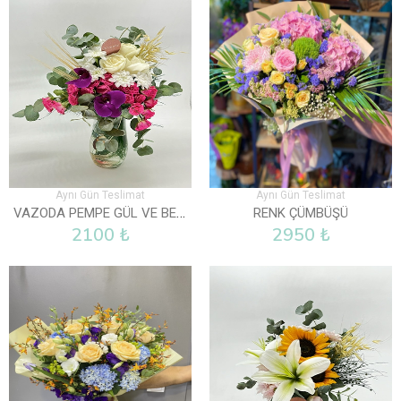
Aynı Gün Teslimat
Aynı Gün Teslimat
VAZODA PEMPE GÜL VE BEYAZ GÜLLER
RENK ÇÜMBÜŞÜ
2100 ₺
2950 ₺