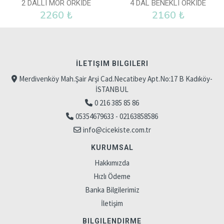
2 DALLI MOR ORKIDE
4 DAL BENEKLI ORKIDE
2260 ₺
2160 ₺
İLETIŞIM BILGILERI
Merdivenköy Mah.Şair Arşi Cad.Necatibey Apt.No:17 B Kadıköy-
İSTANBUL
0 216 385 85 86
05354679633 - 02163858586
info@cicekiste.com.tr
KURUMSAL
Hakkımızda
Hızlı Ödeme
Banka Bilgilerimiz
İletişim
BILGILENDIRME