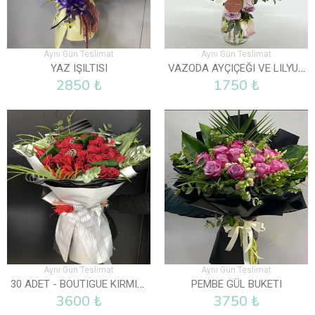
Aynı Gün Teslimat
Aynı Gün Teslimat
VAZODA AYÇIÇEĞI VE LILYUM
YAZ IŞILTISI
2850 ₺
1750 ₺
Aynı Gün Teslimat
Aynı Gün Teslimat
30 ADET - BOUTIGUE KIRMIZI GÜL BUKETI
PEMBE GÜL BUKETI
3600 ₺
3750 ₺