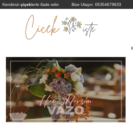
Kendinizi
çiçek
lerle ifade edin
Bize Ulaşın:
05354679633