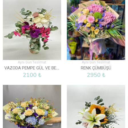
Aynı Gün Teslimat
Aynı Gün Teslimat
VAZODA PEMPE GÜL VE BEYAZ GÜLLER
RENK ÇÜMBÜŞÜ
2100 ₺
2950 ₺