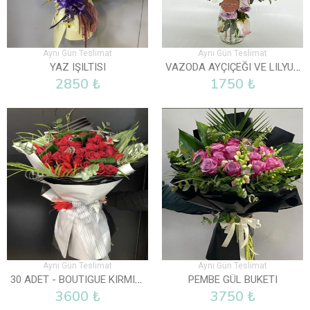
Aynı Gün Teslimat
Aynı Gün Teslimat
VAZODA AYÇIÇEĞI VE LILYUM
YAZ IŞILTISI
2850 ₺
1750 ₺
Aynı Gün Teslimat
Aynı Gün Teslimat
30 ADET - BOUTIGUE KIRMIZI GÜL BUKETI
PEMBE GÜL BUKETI
3600 ₺
3750 ₺