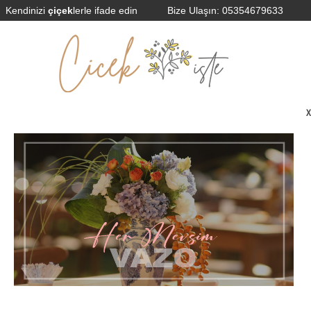
Kendinizi
çiçek
lerle ifade edin
Bize Ulaşın:
05354679633