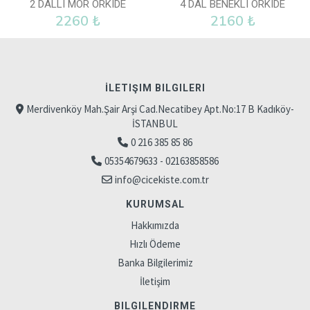
2 DALLI MOR ORKIDE
4 DAL BENEKLI ORKIDE
2260 ₺
2160 ₺
İLETIŞIM BILGILERI
Merdivenköy Mah.Şair Arşi Cad.Necatibey Apt.No:17 B Kadıköy-
İSTANBUL
0 216 385 85 86
05354679633 - 02163858586
info@cicekiste.com.tr
KURUMSAL
Hakkımızda
Hızlı Ödeme
Banka Bilgilerimiz
İletişim
BILGILENDIRME