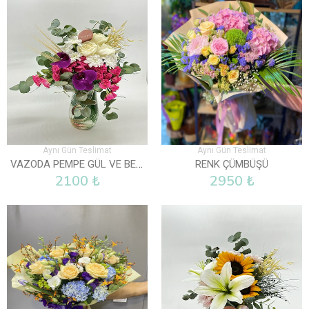
Aynı Gün Teslimat
Aynı Gün Teslimat
VAZODA PEMPE GÜL VE BEYAZ GÜLLER
RENK ÇÜMBÜŞÜ
2100 ₺
2950 ₺