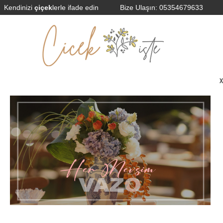
Kendinizi
çiçek
lerle ifade edin
Bize Ulaşın:
05354679633