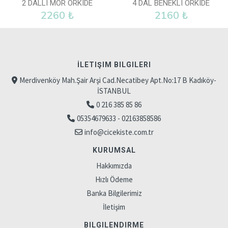
2 DALLI MOR ORKIDE
4 DAL BENEKLI ORKIDE
2260 ₺
2160 ₺
İLETIŞIM BILGILERI
Merdivenköy Mah.Şair Arşi Cad.Necatibey Apt.No:17 B Kadıköy-
İSTANBUL
0 216 385 85 86
05354679633 - 02163858586
info@cicekiste.com.tr
KURUMSAL
Hakkımızda
Hızlı Ödeme
Banka Bilgilerimiz
İletişim
BILGILENDIRME