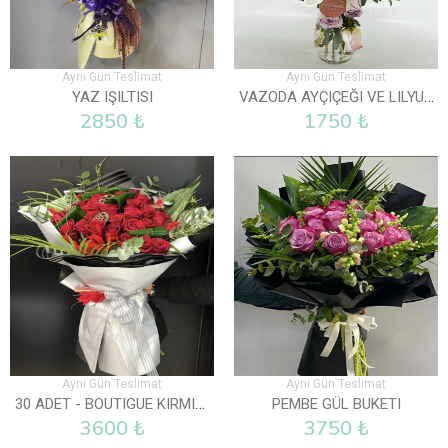
Aynı Gün Teslimat
Aynı Gün Teslimat
VAZODA AYÇIÇEĞI VE LILYUM
YAZ IŞILTISI
2850 ₺
1750 ₺
Aynı Gün Teslimat
Aynı Gün Teslimat
30 ADET - BOUTIGUE KIRMIZI GÜL BUKETI
PEMBE GÜL BUKETI
3600 ₺
3750 ₺