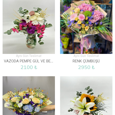
Aynı Gün Teslimat
Aynı Gün Teslimat
VAZODA PEMPE GÜL VE BEYAZ GÜLLER
RENK ÇÜMBÜŞÜ
2100 ₺
2950 ₺