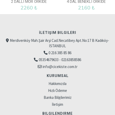
2 DALLI MOR ORKIDE
4 DAL BENEKLI ORKIDE
2260 ₺
2160 ₺
İLETIŞIM BILGILERI
Merdivenköy Mah.Şair Arşi Cad.Necatibey Apt.No:17 B Kadıköy-
İSTANBUL
0 216 385 85 86
05354679633 - 02163858586
info@cicekiste.com.tr
KURUMSAL
Hakkımızda
Hızlı Ödeme
Banka Bilgilerimiz
İletişim
BILGILENDIRME