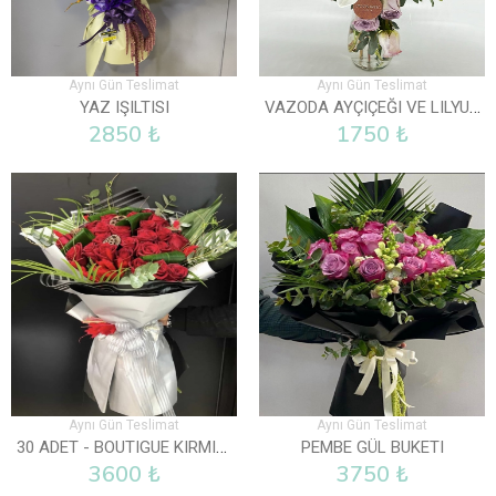
Aynı Gün Teslimat
Aynı Gün Teslimat
VAZODA AYÇIÇEĞI VE LILYUM
YAZ IŞILTISI
2850 ₺
1750 ₺
Aynı Gün Teslimat
Aynı Gün Teslimat
30 ADET - BOUTIGUE KIRMIZI GÜL BUKETI
PEMBE GÜL BUKETI
3600 ₺
3750 ₺