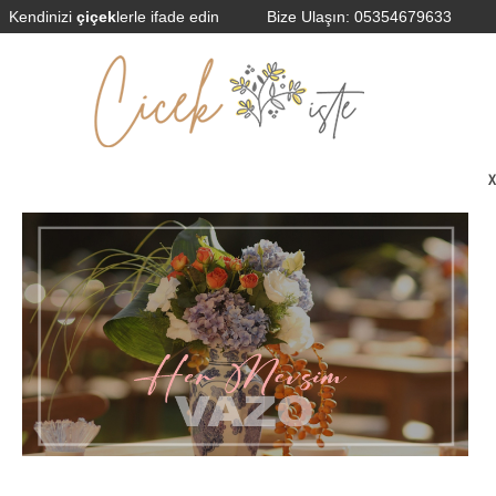
Kendinizi
çiçek
lerle ifade edin
Bize Ulaşın:
05354679633