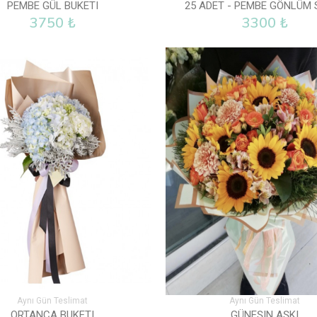
PEMBE GÜL BUKETI
25 ADET - PEMBE GÖNLÜM 
3750 ₺
3300 ₺
Aynı Gün Teslimat
Aynı Gün Teslimat
ORTANCA BUKETI
GÜNEŞIN AŞKI