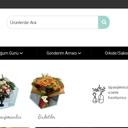
ğum Günü
Gönderim Amacı
Orkide/Saks
Siparişlerinizi
özenle
hazırlıyoruz.
ranjmanlar
Buketler