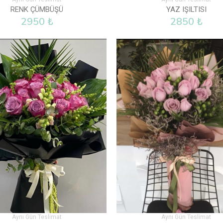
RENK ÇÜMBÜŞÜ
YAZ IŞILTISI
2950 ₺
2850 ₺
Aynı Gün Teslimat
Aynı Gün Teslimat