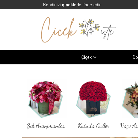
Kendinizi
çiçek
lerle ifade edin
Çiçek
Do
Şık Aranjmanlar
Kutuda Güller
Vazo A