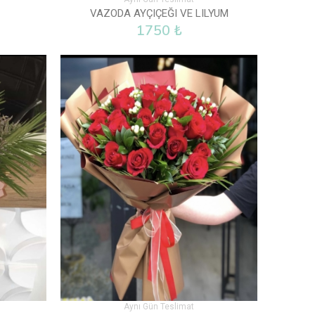
VAZODA AYÇIÇEĞI VE LILYUM
1750 ₺
Aynı Gün Teslimat