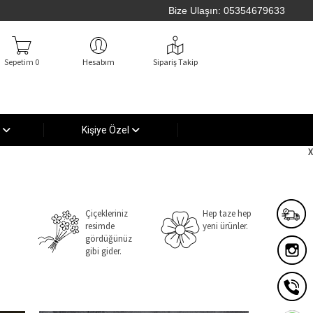
Bize Ulaşın:
05354679633
Sepetim 0
Hesabım
Sipariş Takip
ı
Kişiye Özel
Çiçekleriniz
Hep taze hep
resimde
yeni ürünler.
gördüğünüz
gibi gider.